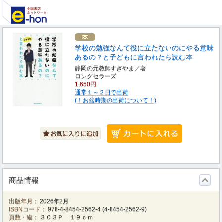
学校の勉強なんて役に立たないのにやる意味
あるの？と子どもに言われたら読む本
静岡の元教師すぎやま／著
ロングセラーズ
1,650円
通常１～２日で出荷
(！お盆時期の出荷について！)
商品情報
出版年月：
2026年2月
ISBNコード：
978-4-8454-2562-4
(
4-8454-2562-9
)
頁数・縦：
３０３Ｐ １９ｃｍ