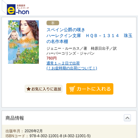
スペイン公爵の嘆き
ハーレクイン文庫 ＨＱＢ－１３１４ 珠玉
の名作本棚
ジェニー・ルーカス／著 柿原日出子／訳
ハーパーコリンズ・ジャパン
760円
通常１～２日で出荷
(！お盆時期の出荷について！)
商品情報
出版年月：
2026年2月
ISBNコード：
978-4-302-11001-8
(
4-302-11001-5
)