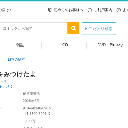
初めてのお客様へ
ご利用案内
よ
お届け！
こだわり検索
雑誌
CD
DVD・Blu-ray
日本の絵本
をみつけたよ
リーズ
子／さく
福音館書店
2026年2月
ド
978-4-8340-8907-3
（
4-8340-8907-X
）
1,100円