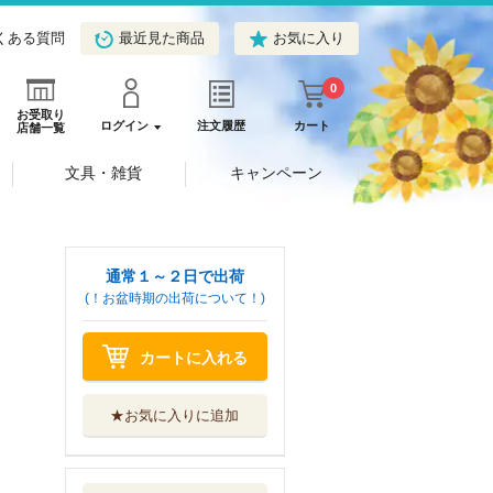
くある質問
最近見た商品
お気に入り
0
お受取り
ログイン
注文履歴
カート
店舗一覧
文具・雑貨
キャンペーン
通常１～２日で出荷
(！お盆時期の出荷について！)
カートに入れる
★お気に入りに追加
五十八歳、山の家
で猫と暮らす
文藝春秋