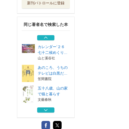
新刊パトロールに登録
六十一歳、免許を
とって山暮らし
亜紀書房
同じ著者名で検索した本
「わらべうた」で
子育て 入門編
福音館書店
カレンダー’２６
七十二候めくり...
山と溪谷社
あのころ、うちの
テレビは白黒だ...
笠間書院
五十八歳、山の家
で猫と暮らす
文藝春秋
六十一歳、免許を
とって山暮らし
亜紀書房