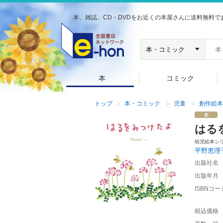
本、雑誌、CD・DVDをお近くの本屋さんに送料無料で
本
コミック
トップ
本・コミック
児童
創作絵本
はる
幼児絵本シ
平野恵理
出版社名
出版年月
ISBNコー
税込価格