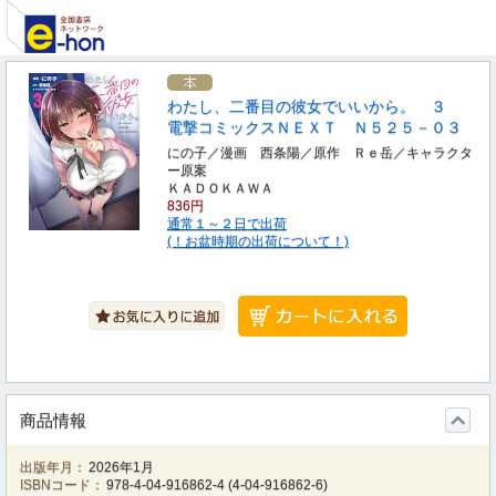
わたし、二番目の彼女でいいから。 ３
電撃コミックスＮＥＸＴ Ｎ５２５－０３
にの子／漫画 西条陽／原作 Ｒｅ岳／キャラクタ
ー原案
ＫＡＤＯＫＡＷＡ
836円
通常１～２日で出荷
(！お盆時期の出荷について！)
商品情報
出版年月：
2026年1月
ISBNコード：
978-4-04-916862-4
(
4-04-916862-6
)