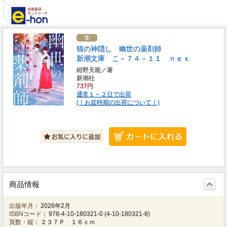
猫の神隠し 幽世の薬剤師
新潮文庫 こ－７４－１１ ｎｅｘ
紺野天龍／著
新潮社
737円
通常１～２日で出荷
(！お盆時期の出荷について！)
商品情報
出版年月：
2026年2月
ISBNコード：
978-4-10-180321-0
(
4-10-180321-8
)
頁数・縦：
２３７Ｐ １６ｃｍ