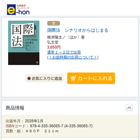
国際法 シナリオからはじまる
根岸陽太／〔ほか〕著
弘文堂
3,850円
通常１～２日で出荷
(！お盆時期の出荷について！)
商品情報
出版年月：
2026年1月
ISBNコード：
978-4-335-36065-7
(
4-335-36065-7
)
頁数・縦：
４６０Ｐ ２１ｃｍ