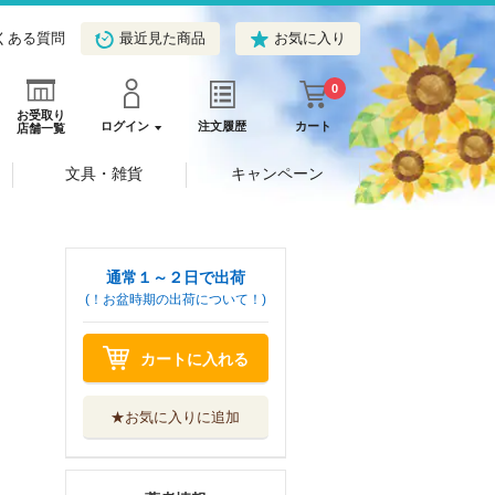
くある質問
最近見た商品
お気に入り
0
お受取り
ログイン
注文履歴
カート
店舗一覧
文具・雑貨
キャンペーン
通常１～２日で出荷
(！お盆時期の出荷について！)
カートに入れる
★お気に入りに追加