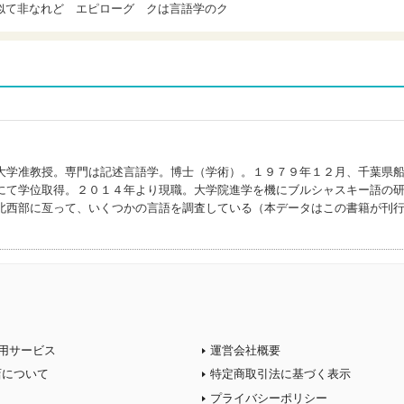
似て非なれど エピローグ クは言語学のク
大学准教授。専門は記述言語学。博士（学術）。１９７９年１２月、千葉県
にて学位取得。２０１４年より現職。大学院進学を機にブルシャスキー語の
北西部に亙って、いくつかの言語を調査している（本データはこの書籍が刊
用サービス
運営会社概要
店について
特定商取引法に基づく表示
プライバシーポリシー