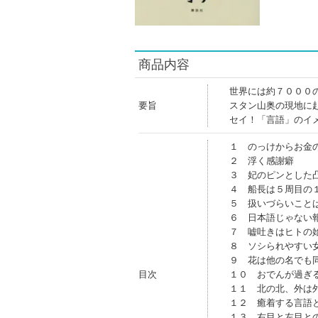
商品内容
世界には約７０００
要旨
スタン山奥の現地に
セイ！「言語」のイ
１ のっけからお金
２ 浮く感謝癖
３ 妃のピンとした
４ 船長は５周目の
５ 扱いづらいこと
６ 日本語じゃない
７ 嘘吐きはヒトの
８ ソシられやすい
９ 花は他の名でも
目次
１０ おでんが過ぎ
１１ 北の北、外は
１２ 癒着する言語
１３ 右目と左目と