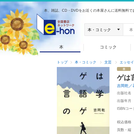
本、雑誌、CD・DVDをお近くの本屋さんに送料無料で
本
コミック
トップ
本・コミック
文芸
エッセイ
ゲは
吉岡乾／
出版社名
出版年月
ISBNコー
税込価格
頁数・縦