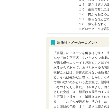
１４ 逆さは逆さの
１５ 生殺与奪はユ
１６ 内から起こる
１７ 彼らを鬼とは
１８ 似て非なれど
エピローグ クは言
出版社・メーカーコメント
「言語」のイメージを解きほぐす！ 
んな「無文字言語」をパキスタン山奥
が贈る傑作エッセイ！感謝をことばで
あるからであって、ありとあらゆる言
挨拶ことばは、得体の知れない余所者
る。それは確かだと思う。しかし、そ
で用いないのかという匙加減は、語学
いものまである筈だ。（本書より）目
とした突起 ４ 船長は５周目の１７
ら言語を彷徨う ７ 嘘吐きはヒトの
０ おでんが過ぎる生活のすゝ
目と左目の年齢 １４ 逆さは逆さの