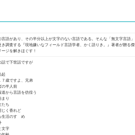
の言語があり、その半分以上が文字のない言語である。そんな「無文字言語」
赴き調査する『現地嫌いなフィールド言語学者、かく語りき。』著者が贈る傑
メージを解きほぐす！
の話で下世話ですが
凸起
１７歳ですよ、兄弟
ばの半人前
報道から言語を彷徨う
始まり
女たち
同じく香れど
る生活のすゝめ
外
と文字
の年齢