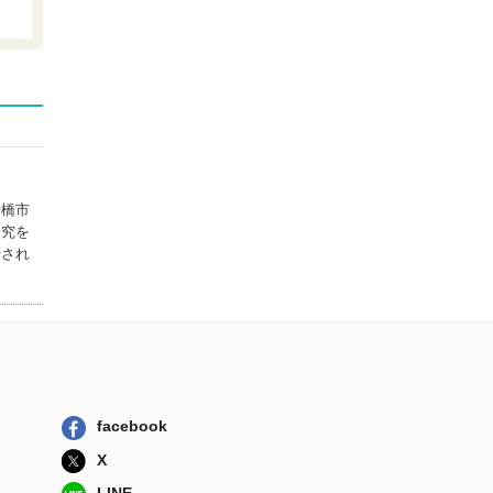
しゃべるヒト こ
とばの不思議を...
文理閣
フィールド言語学
者、巣ごもる。
創元社
現地嫌いなフィー
ルド言語学者、...
船橋市
創元社
研究を
行され
なくなりそうな世
界のことば
創元社
facebook
X
LINE