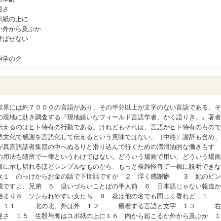
逆さ
ポ紙の上に
か外から及ぶか
呼ばせない
語学のク
世界には約７０００の言語があり、その半分以上が文字のない言語である。そ
の現地に赴き調査する『現地嫌いなフィールド言語学者、かく語りき。』著者
伝えるのはヒト特有の行動である。けれどもそれは、言語がヒト特有のもので
語文化で感謝を言語化して伝えるという意味ではない。（中略）謝辞も含め、
が異言語話者集団の中へぬるりと滑り込んで行くための潤滑油的な働きもす
の用法も随所で一律というわけではない。どういう場面で用い、どういう場面
書に示し切れるほどシンプルなものから、もっと複雑怪奇で一概に説明できな
次１ のっけからお金の話で下世話ですが ２ 浮く感謝癖 ３ 妃のピン
歳ですよ、兄弟 ５ 扱いづらいことばの半人前 ６ 日本語じゃない報道か
始まり８ ソシられやすい女たち ９ 花は他の名でも同じく香れど １
め １１ 北の北、外は外 １２ 癒着する言語と文字 １３ 右
逆さ １５ 生殺与奪はユポ紙の上に１６ 内から起こるか外から及ぶか １