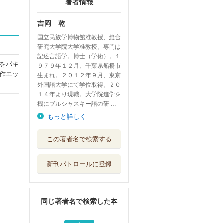
著者情報
吉岡 乾
国立民族学博物館准教授、総合
研究大学院大学准教授。専門は
記述言語学。博士（学術）。１
をパキ
９７９年１２月、千葉県船橋市
作エッ
生まれ。２０１２年９月、東京
外国語大学にて学位取得。２０
１４年より現職。大学院進学を
機にブルシャスキー語の研 …
もっと詳しく
フィールド言語学
この著者名で検索する
者、巣ごもる。
創元社
新刊パトロールに登録
現地嫌いなフィー
ルド言語学者、...
創元社
同じ著者名で検索した本
なくなりそうな世
界のことば