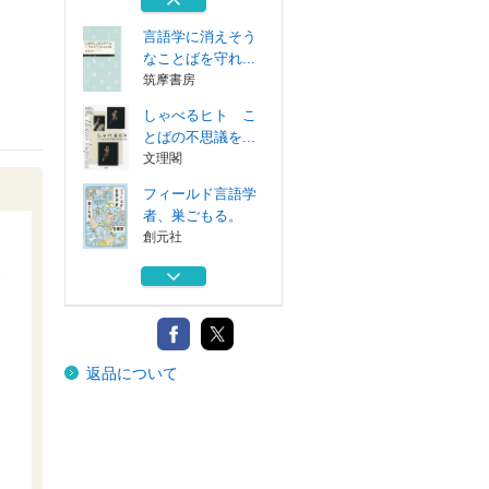
創元社
言語学に消えそう
なことばを守れ...
筑摩書房
しゃべるヒト こ
とばの不思議を...
文理閣
フィールド言語学
者、巣ごもる。
創元社
現地嫌いなフィー
ルド言語学者、...
創元社
なくなりそうな世
返品について
界のことば
創元社
言語学に消えそう
なことばを守れ...
筑摩書房