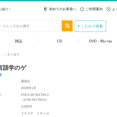
初めてのお客様へ
ご利用案内
よ
お届け！
こだわり検索
雑誌
CD
DVD・Blu-ray
エッセイ
言語学のゲ
著
講談社
2026年1月
ド
978-4-06-541794-2
（
4-06-541794-5
）
2,090円
２５３Ｐ １９ｃｍ