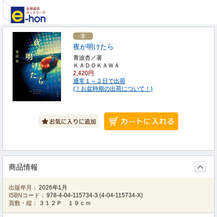
夜が明けたら
青波杏／著
ＫＡＤＯＫＡＷＡ
2,420円
通常１～２日で出荷
(！お盆時期の出荷について！)
商品情報
出版年月：
2026年1月
ISBNコード：
978-4-04-115734-3
(
4-04-115734-X
)
頁数・縦：
３１２Ｐ １９ｃｍ