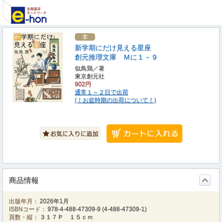
新学期にだけ見える星座
創元推理文庫 Ｍに１－９
似鳥鶏／著
東京創元社
902円
通常１～２日で出荷
(！お盆時期の出荷について！)
商品情報
出版年月：
2026年1月
ISBNコード：
978-4-488-47309-9
(
4-488-47309-1
)
頁数・縦：
３１７Ｐ １５ｃｍ