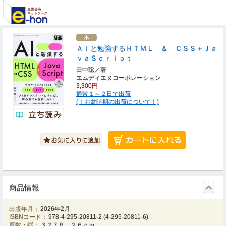
ＡＩと勉強するＨＴＭＬ ＆ ＣＳＳ＋Ｊａ
ｖａＳｃｒｉｐｔ
田中聡／著
エムディエヌコーポレーション
3,300円
通常１～２日で出荷
(！お盆時期の出荷について！)
商品情報
出版年月：
2026年2月
ISBNコード：
978-4-295-20811-2
(
4-295-20811-6
)
頁数・縦：
３２７Ｐ ２６ｃｍ