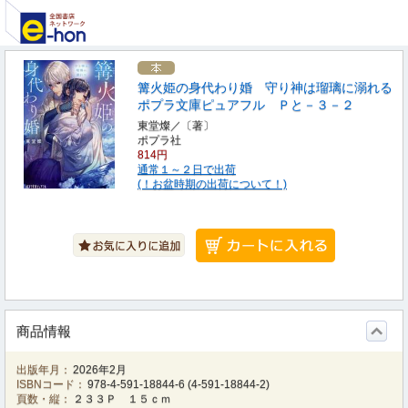
篝火姫の身代わり婚 守り神は瑠璃に溺れる
ポプラ文庫ピュアフル Ｐと－３－２
東堂燦／〔著〕
ポプラ社
814円
通常１～２日で出荷
(！お盆時期の出荷について！)
商品情報
出版年月：
2026年2月
ISBNコード：
978-4-591-18844-6
(
4-591-18844-2
)
頁数・縦：
２３３Ｐ １５ｃｍ