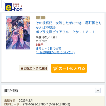
その後宮妃、女装した弟につき 蒋灯国とり
かえばや物語
ポプラ文庫ピュアフル Ｐか－１２－１
烏森玲衣／〔著〕
ポプラ社
858円
通常１～２日で出荷
(！お盆時期の出荷について！)
商品情報
出版年月：
2026年2月
ISBNコード：
978-4-591-18780-7
(
4-591-18780-2
)