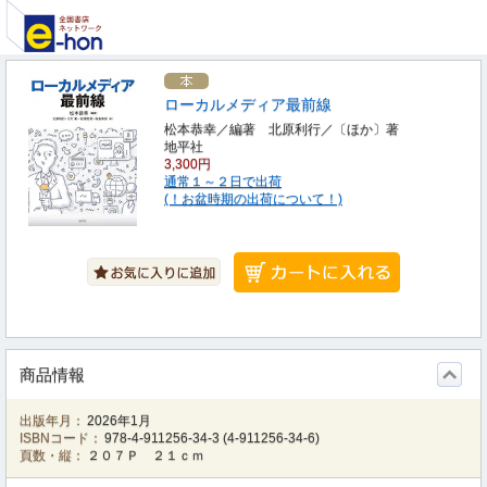
ローカルメディア最前線
松本恭幸／編著 北原利行／〔ほか〕著
地平社
3,300円
通常１～２日で出荷
(！お盆時期の出荷について！)
商品情報
出版年月：
2026年1月
ISBNコード：
978-4-911256-34-3
(
4-911256-34-6
)
頁数・縦：
２０７Ｐ ２１ｃｍ