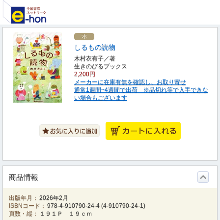
しるもの読物
木村衣有子／著
生きのびるブックス
2,200円
メーカーに在庫有無を確認し、お取り寄せ
通常1週間~4週間で出荷 ※品切れ等で入手できな
い場合もございます
商品情報
出版年月：
2026年2月
ISBNコード：
978-4-910790-24-4
(
4-910790-24-1
)
頁数・縦：
１９１Ｐ １９ｃｍ