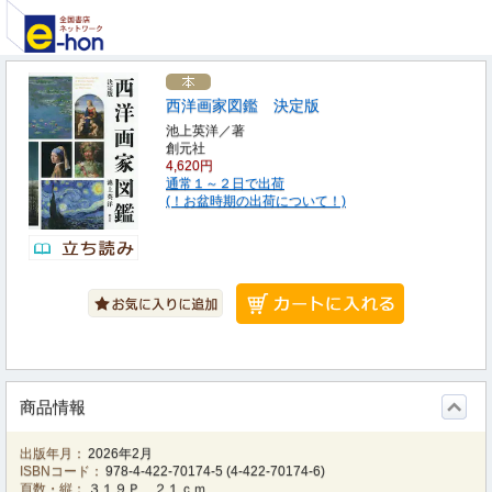
西洋画家図鑑 決定版
池上英洋／著
創元社
4,620円
通常１～２日で出荷
(！お盆時期の出荷について！)
商品情報
出版年月：
2026年2月
ISBNコード：
978-4-422-70174-5
(
4-422-70174-6
)
頁数・縦：
３１９Ｐ ２１ｃｍ