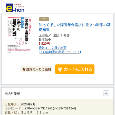
知ってほしい障害年金請求に役立つ医学の基
礎知識
太田敦／〔ほか〕共著
日本法令
3,520円
通常１～２日で出荷
(！お盆時期の出荷について！)
商品情報
出版年月：
2026年2月
ISBNコード：
978-4-539-73142-0
(
4-539-73142-4
)
頁数・縦：
３１５Ｐ ２１ｃｍ