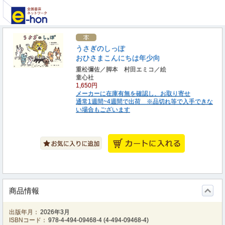
うさぎのしっぽ
おひさまこんにちは年少向
重松彌佐／脚本 村田エミコ／絵
童心社
1,650円
メーカーに在庫有無を確認し、お取り寄せ
通常1週間~4週間で出荷 ※品切れ等で入手できな
い場合もございます
商品情報
出版年月：
2026年3月
ISBNコード：
978-4-494-09468-4
(
4-494-09468-4
)