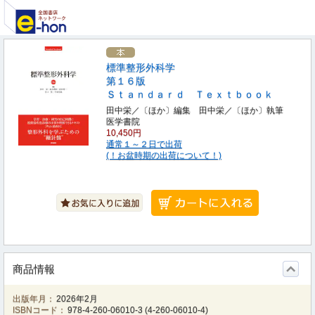
標準整形外科学
第１６版
Ｓｔａｎｄａｒｄ Ｔｅｘｔｂｏｏｋ
田中栄／〔ほか〕編集 田中栄／〔ほか〕執筆
医学書院
10,450円
通常１～２日で出荷
(！お盆時期の出荷について！)
商品情報
出版年月：
2026年2月
ISBNコード：
978-4-260-06010-3
(
4-260-06010-4
)