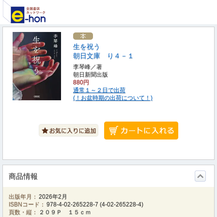
生を祝う
朝日文庫 り４－１
李琴峰／著
朝日新聞出版
880円
通常１～２日で出荷
(！お盆時期の出荷について！)
商品情報
出版年月：
2026年2月
ISBNコード：
978-4-02-265228-7
(
4-02-265228-4
)
頁数・縦：
２０９Ｐ １５ｃｍ