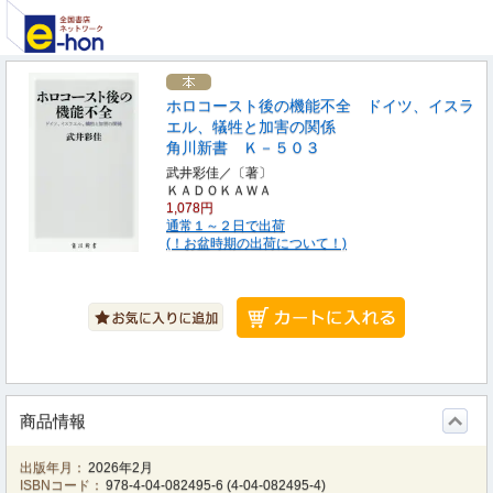
ホロコースト後の機能不全 ドイツ、イスラ
エル、犠牲と加害の関係
角川新書 Ｋ－５０３
武井彩佳／〔著〕
ＫＡＤＯＫＡＷＡ
1,078円
通常１～２日で出荷
(！お盆時期の出荷について！)
商品情報
出版年月：
2026年2月
ISBNコード：
978-4-04-082495-6
(
4-04-082495-4
)