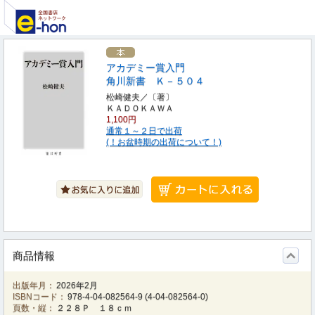
アカデミー賞入門
角川新書 Ｋ－５０４
松崎健夫／〔著〕
ＫＡＤＯＫＡＷＡ
1,100円
通常１～２日で出荷
(！お盆時期の出荷について！)
商品情報
出版年月：
2026年2月
ISBNコード：
978-4-04-082564-9
(
4-04-082564-0
)
頁数・縦：
２２８Ｐ １８ｃｍ