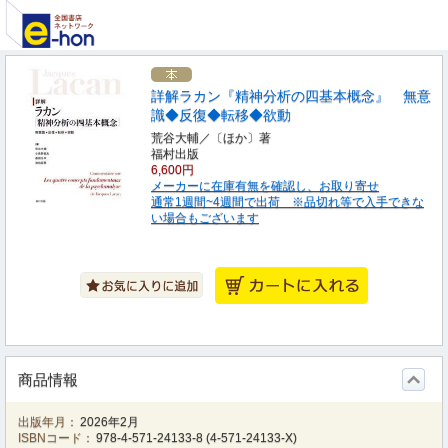
詳解ラカン『精神分析の四基本概念』 無意
識◆反復◆転移◆欲動
荒谷大輔／〔ほか〕著
福村出版
6,600円
メーカーに在庫有無を確認し、お取り寄せ
通常1週間~4週間で出荷 ※品切れ等で入手できな
い場合もございます
商品情報
出版年月：
2026年2月
ISBNコード：
978-4-571-24133-8
(
4-571-24133-X
)