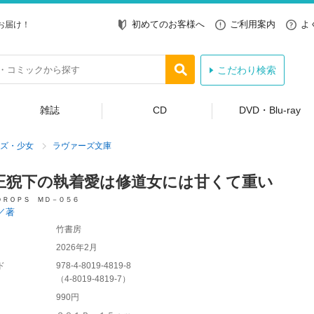
初めてのお客様へ
ご利用案内
よ
お届け！
こだわり検索
雑誌
CD
DVD・Blu-ray
ズ・少女
ラヴァーズ文庫
王猊下の執着愛は修道女には甘くて重い
ＤＲＯＰＳ ＭＤ－０５６
／著
竹書房
2026年2月
ド
978-4-8019-4819-8
（
4-8019-4819-7
）
990円