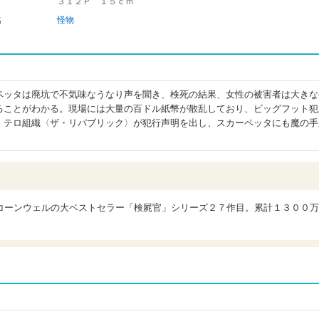
３１２Ｐ １５ｃｍ
名
怪物
ペッタは廃坑で不気味なうなり声を聞き、検死の結果、女性の被害者は大きな
ることがわかる。現場には大量の百ドル紙幣が散乱しており、ビッグフット犯
、テロ組織〈ザ・リパブリック〉が犯行声明を出し、スカーペッタにも魔の手
コーンウェルの大ベストセラー「検屍官」シリーズ２７作目。累計１３００万