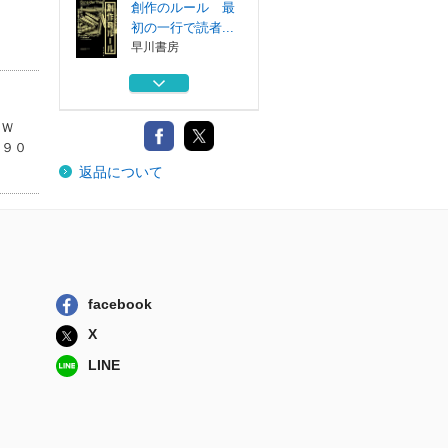
創作のルール 最
初の一行で読者...
早川書房
サプライズ・エン
ディングス罠
文藝春秋
ＭＷ
９９０
怪物 上
）
返品について
講談社
ケアレス・ピープ
ル 権力と欲望...
すばる舎
サプライズ・エン
facebook
ディングス嘘
X
文藝春秋
LINE
創作のルール 最
初の一行で読者...
早川書房
サプライズ・エン