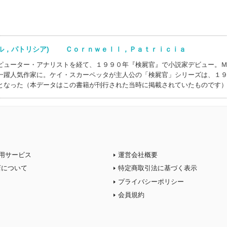
ェル，パトリシア) Ｃｏｒｎｗｅｌｌ，Ｐａｔｒｉｃｉａ
ピューター・アナリストを経て、１９９０年『検屍官』で小説家デビュー。
一躍人気作家に。ケイ・スカーペッタが主人公の「検屍官」シリーズは、１
となった（本データはこの書籍が刊行された当時に掲載されていたものです
用サービス
運営会社概要
店について
特定商取引法に基づく表示
プライバシーポリシー
会員規約