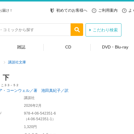
初めてのお客様へ
ご利用案内
よ
お届け！
こだわり検索
雑誌
CD
DVD・Blu-ray
講談社文庫
 下
 こ３３－５２
ア・コーンウェル／著 池田真紀子／訳
講談社
2026年2月
ド
978-4-06-542351-6
（
4-06-542351-1
）
1,320円