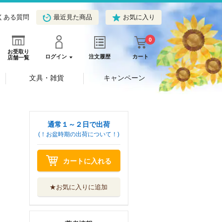
くある質問
最近見た商品
お気に入り
0
お受取り
ログイン
注文履歴
カート
店舗一覧
文具・雑貨
キャンペーン
通常１～２日で出荷
(！お盆時期の出荷について！)
カートに入れる
★お気に入りに追加