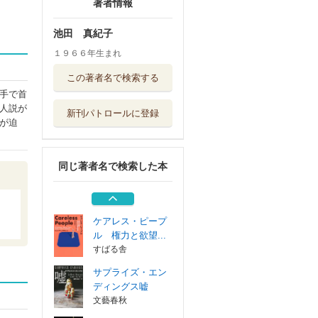
著者情報
池田 真紀子
１９６６年生まれ
創作のルール 最
この著者名で検索する
初の一行で読者...
手で首
早川書房
人説が
新刊パトロールに登録
サプライズ・エン
が迫
ディングス罠
文藝春秋
同じ著者名で検索した本
怪物 上
講談社
ケアレス・ピープ
ル 権力と欲望...
すばる舎
サプライズ・エン
ディングス嘘
文藝春秋