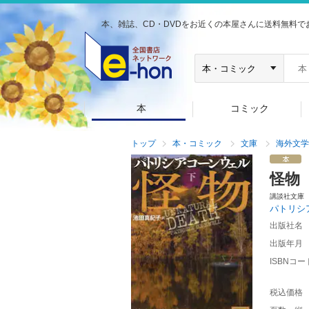
本、雑誌、CD・DVDをお近くの本屋さんに送料無料で
本
コミック
トップ
本・コミック
文庫
海外文学
怪物
講談社文庫
パトリシ
出版社名
出版年月
ISBNコー
税込価格