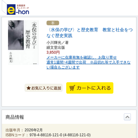
〈水俣の学び〉と歴史教育 教室と社会をつ
なぐ歴史実践
小川輝光／著
績文堂出版
3,850円
メーカーに在庫有無を確認し、お取り寄せ
通常1週間~4週間で出荷 ※品切れ等で入手できな
い場合もございます
商品情報
出版年月：
2026年2月
ISBNコード：
978-4-88116-121-0
(
4-88116-121-0
)