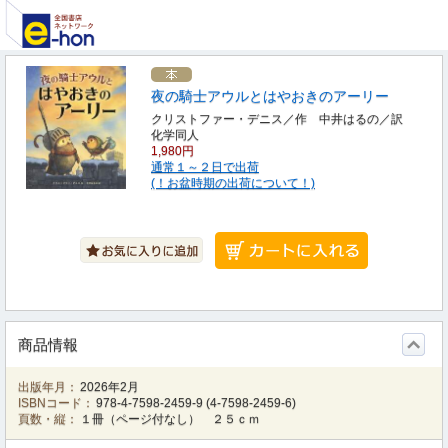
夜の騎士アウルとはやおきのアーリー
クリストファー・デニス／作 中井はるの／訳
化学同人
1,980円
通常１～２日で出荷
(！お盆時期の出荷について！)
商品情報
出版年月：
2026年2月
ISBNコード：
978-4-7598-2459-9
(
4-7598-2459-6
)
頁数・縦：
１冊（ページ付なし） ２５ｃｍ