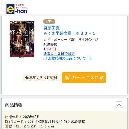
啓蒙主義
ちくま学芸文庫 ホ３０－１
ロイ・ポーター／著 見市雅俊／訳
筑摩書房
1,320円
通常１～２日で出荷
(！お盆時期の出荷について！)
商品情報
出版年月：
2026年2月
ISBNコード：
978-4-480-51346-5
(
4-480-51346-9
)
頁数・縦：
２５２Ｐ １５ｃｍ