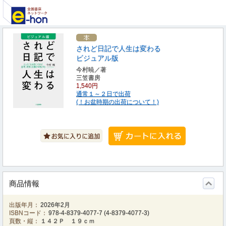
されど日記で人生は変わる
ビジュアル版
今村暁／著
三笠書房
1,540円
通常１～２日で出荷
(！お盆時期の出荷について！)
商品情報
出版年月：
2026年2月
ISBNコード：
978-4-8379-4077-7
(
4-8379-4077-3
)
頁数・縦：
１４２Ｐ １９ｃｍ