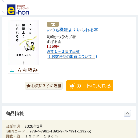
いつも機嫌よくいられる本
岡崎かつひろ／著
すばる舎
1,650円
通常１～２日で出荷
(！お盆時期の出荷について！)
商品情報
出版年月：
2026年2月
ISBNコード：
978-4-7991-1392-9
(
4-7991-1392-5
)
頁数・縦：
１９７Ｐ １９ｃｍ