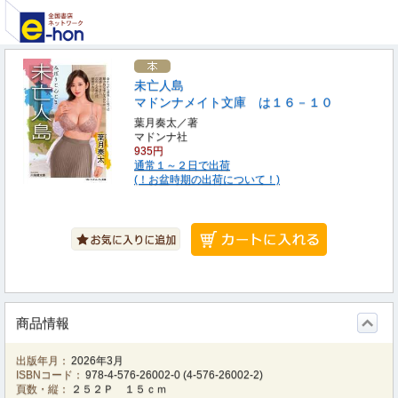
未亡人島
マドンナメイト文庫 は１６－１０
葉月奏太／著
マドンナ社
935円
通常１～２日で出荷
(！お盆時期の出荷について！)
商品情報
出版年月：
2026年3月
ISBNコード：
978-4-576-26002-0
(
4-576-26002-2
)
頁数・縦：
２５２Ｐ １５ｃｍ