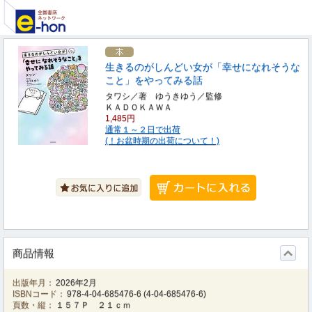
生きるのがしんどい女が「幸せになれそうな
こと」をやってみる話
タワシ／著 ゆうきゆう／監修
ＫＡＤＯＫＡＷＡ
1,485円
通常１～２日で出荷
(！お盆時期の出荷について！)
商品情報
出版年月：
2026年2月
ISBNコード：
978-4-04-685476-6
(
4-04-685476-6
)
頁数・縦：
１５７Ｐ ２１ｃｍ