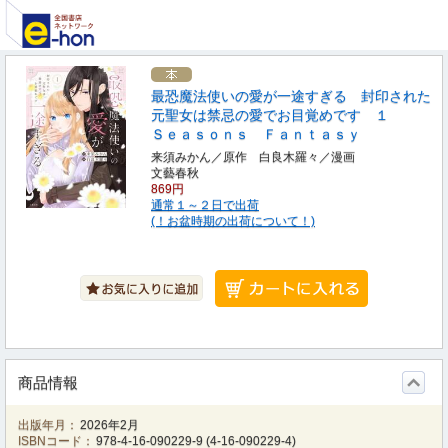
最恐魔法使いの愛が一途すぎる 封印された
元聖女は禁忌の愛でお目覚めです １
Ｓｅａｓｏｎｓ Ｆａｎｔａｓｙ
来須みかん／原作 白良木羅々／漫画
文藝春秋
869円
通常１～２日で出荷
(！お盆時期の出荷について！)
商品情報
出版年月：
2026年2月
ISBNコード：
978-4-16-090229-9
(
4-16-090229-4
)