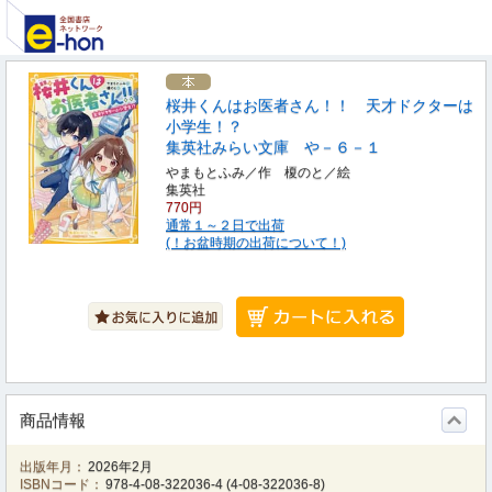
桜井くんはお医者さん！！ 天才ドクターは
小学生！？
集英社みらい文庫 や－６－１
やまもとふみ／作 榎のと／絵
集英社
770円
通常１～２日で出荷
(！お盆時期の出荷について！)
商品情報
出版年月：
2026年2月
ISBNコード：
978-4-08-322036-4
(
4-08-322036-8
)