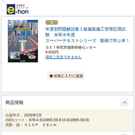
年度別問題解説集１級舗装施工管理応用試
験 令和８年度
スーパーテキストシリーズ 動画で学ぶ本！
ＧＥＴ研究所舗装研修センター
6,600円
現在ご注文できません
商品情報
出版年月：
2026年2月
ISBNコード：
978-4-910965-59-8
(
4-910965-59-9
)
頁数・縦：
４１０Ｐ ２６ｃｍ