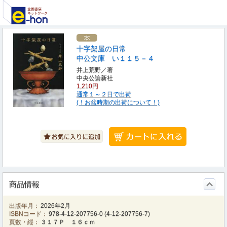
十字架屋の日常
中公文庫 い１１５－４
井上荒野／著
中央公論新社
1,210円
通常１～２日で出荷
(！お盆時期の出荷について！)
商品情報
出版年月：
2026年2月
ISBNコード：
978-4-12-207756-0
(
4-12-207756-7
)
頁数・縦：
３１７Ｐ １６ｃｍ