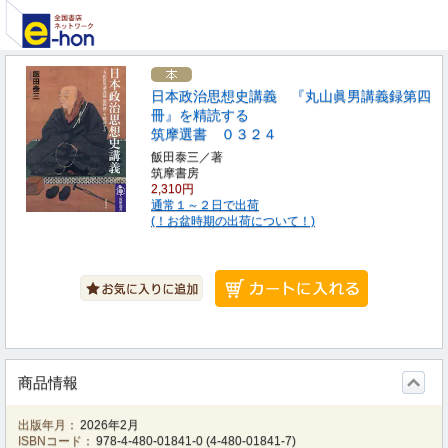
日本政治思想史講義 『丸山眞男講義録第四
冊』を精読する
筑摩選書 ０３２４
飯田泰三／著
筑摩書房
2,310円
通常１～２日で出荷
(！お盆時期の出荷について！)
商品情報
出版年月：
2026年2月
ISBNコード：
978-4-480-01841-0
(
4-480-01841-7
)