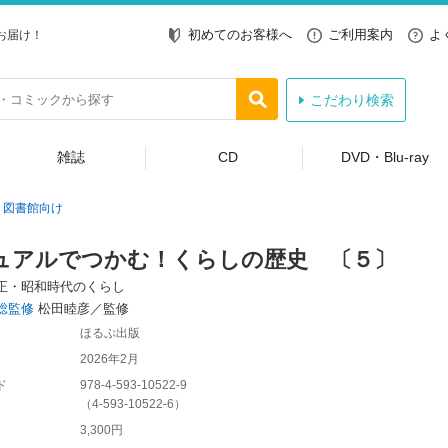
初めてのお客様へ
ご利用案内
よ
お届け！
こだわり検索
雑誌
CD
DVD・Blu-ray
図書館向け
ュアルでつかむ！くらしの歴史 〔５〕
正・昭和時代のくらし
総監修
松田睦彦／監修
ほるぷ出版
2026年2月
ド
978-4-593-10522-9
（
4-593-10522-6
）
3,300円