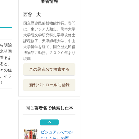
著者情報
西谷 大
国立歴史民俗博物館館長。専門
は、東アジア人類史。熊本大学
大学院文学研究科史学専攻修士
課程修了、天津師範大学、中山
ら明治
大学留学を経て、国立歴史民俗
米諸国
博物館に勤務。２０２０年より
着るよ
現職
ると、
ビジュアルでつか
この著者名で検索する
々の住
む！くらしの歴...
、イラ
ほるぷ出版
！
新刊パトロールに登録
ビジュアルでつか
む！くらしの歴...
ほるぷ出版
同じ著者名で検索した本
ビジュアルでつか
む！くらしの歴...
ほるぷ出版
ビジュアルでつか
む！くらしの歴...