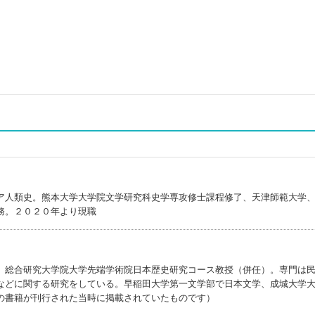
ア人類史。熊本大学大学院文学研究科史学専攻修士課程修了、天津師範大学
務。２０２０年より現職
。総合研究大学院大学先端学術院日本歴史研究コース教授（併任）。専門は
などに関する研究をしている。早稲田大学第一文学部で日本文学、成城大学
の書籍が刊行された当時に掲載されていたものです）