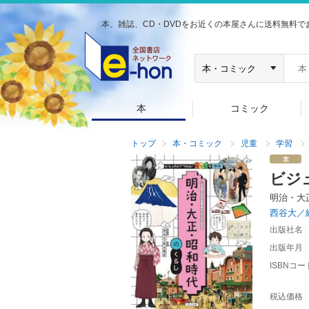
本、雑誌、CD・DVDをお近くの本屋さんに送料無料で
本
コミック
トップ
本・コミック
児童
学習
ビジ
明治・大
西谷大／
出版社名
出版年月
ISBNコー
税込価格