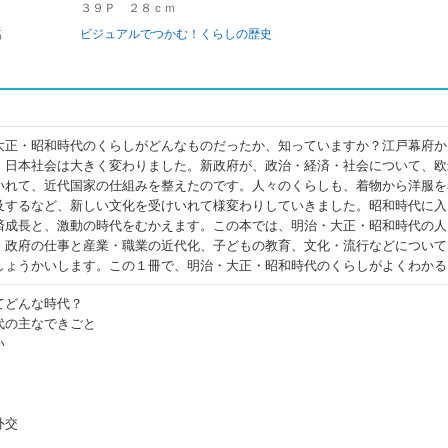
３９Ｐ ２８ｃｍ
名
ビジュアルでつかむ！くらしの歴史
大正・昭和時代のくらしがどんなものだったか、知っていますか？江戸幕府か
、日本社会は大きく変わりました。新政府が、政治・経済・社会について、欧
いれて、近代国家の仕組みを整えたのです。人々のくらしも、着物から洋服を
及するなど、新しい文化を受けいれて様変わりしていきました。昭和時代に入
済成長と、激動の時代をむかえます。この本では、明治・大正・昭和時代の人
、政府の仕事と産業・職業の近代化、子どもの教育、文化・流行などについて
しょうかいします。この１冊で、明治・大正・昭和時代のくらしがよくわかる
てどんな時代？
代の主なできごと
い
外交