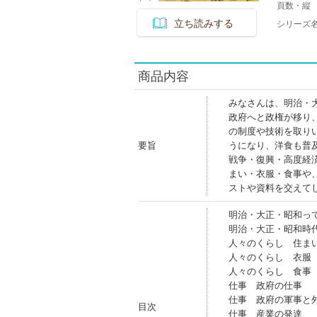
頁数・縦
立ち読みする
シリーズ
商品内容
みなさんは、明治・
政府へと政権が移り
の制度や技術を取り
要旨
うになり、洋食も普
戦争・復興・高度経
まい・衣服・食事や
ストや資料を交えて
明治・大正・昭和っ
明治・大正・昭和時
人々のくらし 住ま
人々のくらし 衣服
人々のくらし 食事
仕事 政府の仕事
仕事 政府の軍事と
目次
仕事 産業の発達