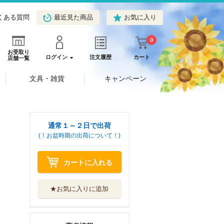
くある質問
最近見た商品
お気に入り
0
お受取り
ログイン
注文履歴
カート
店舗一覧
文具・雑貨
キャンペーン
通常１～２日で出荷
(！お盆時期の出荷について！)
カートに入れる
★お気に入りに追加