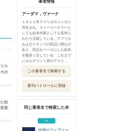
著者情報
アーダマ，ヴァーナ
１９１１年アメリカのミシガン
州生まれ。ストーリーテラーと
しても絵本作家としても長年に
わたり活躍している。アフリカ
およびメキシコの民話に関心が
あり、民話をベースにした絵本
を数多く出している。これまで
にカルデコット賞やアメリ …
フリカ
かしこいビル
この著者名で検索する
リカの
ペンギン社
新刊パトロールに登録
お話について
東京子ども図書館
した絵
同じ著者名で検索した本
度受賞
街を知る 福岡・
建築・アイデン...
古小烏舎
中国のフェアリー