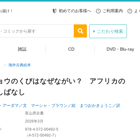
初めてのお客様へ
ご利用案内
よ
お届け！
こだわり検索
雑誌
CD
DVD・Blu-ray
海外古典絵本
ョウのくびはなぜながい？ アフリカの
しばなし
・アーダマ／文 マーシャ・ブラウン／絵 まつおかきょうこ／訳
富山房企畫
2026年3月
ド
978-4-572-00492-5
（
4-572-00492-7
）