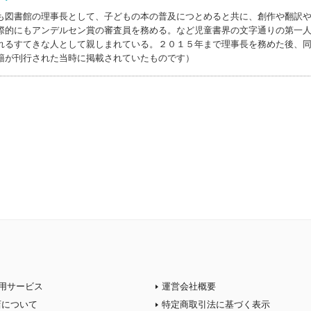
も図書館の理事長として、子どもの本の普及につとめると共に、創作や翻訳
際的にもアンデルセン賞の審査員を務める。など児童書界の文字通りの第一
れるすてきな人として親しまれている。２０１５年まで理事長を務めた後、
籍が刊行された当時に掲載されていたものです）
用サービス
運営会社概要
店について
特定商取引法に基づく表示