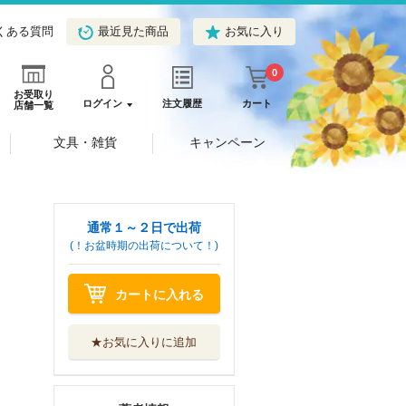
くある質問
最近見た商品
お気に入り
0
お受取り
ログイン
注文履歴
カート
店舗一覧
文具・雑貨
キャンペーン
通常１～２日で出荷
(！お盆時期の出荷について！)
カートに入れる
★お気に入りに追加