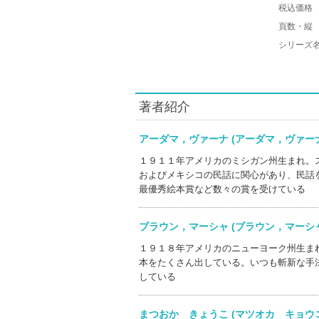
税込価格
頁数・縦
シリーズ
著者紹介
アーダマ，ヴァーナ (アーダマ，ヴァ
１９１１年アメリカのミシガン州生まれ。
およびメキシコの民話に関心があり、民話
最優秀絵本賞など数々の賞を受けている
ブラウン，マーシャ (ブラウン，マー
１９１８年アメリカのニューヨーク州生ま
本をたくさん出している。いつも斬新な手
している
まつおか きょうこ (マツオカ キョ