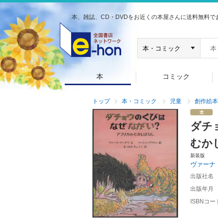
本、雑誌、CD・DVDをお近くの本屋さんに送料無料で
本
コミック
トップ
本・コミック
児童
創作絵本
ダチ
むか
新装版
ヴァーナ
出版社名
出版年月
ISBNコー