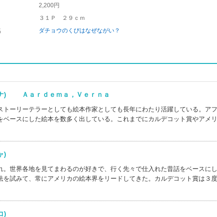
2,200円
３１Ｐ ２９ｃｍ
名
ダチョウのくびはなぜながい？
ーナ) Ａａｒｄｅｍａ，Ｖｅｒｎａ
ストーリーテラーとしても絵本作家としても長年にわたり活躍している。ア
をベースにした絵本を数多く出している。これまでにカルデコット賞やアメ
シャ)
れ。世界各地を見てまわるのが好きで、行く先々で仕入れた昔話をベースに
法を試みて、常にアメリカの絵本界をリードしてきた。カルデコット賞は３
ウコ)