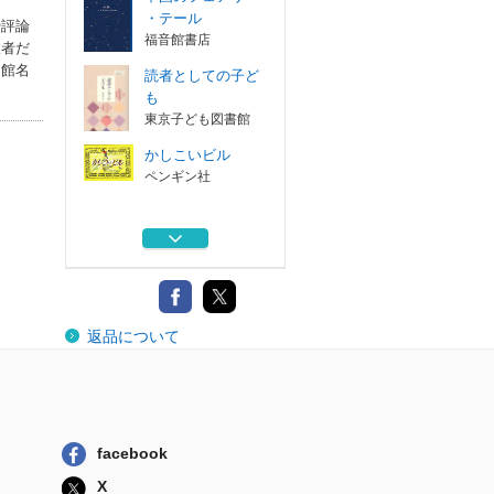
・テール
や評論
福音館書店
人者だ
同館名
読者としての子ど
も
東京子ども図書館
かしこいビル
ペンギン社
お話について
東京子ども図書館
街を知る 福岡・
返品について
建築・アイデン...
古小烏舎
中国のフェアリー
・テール
福音館書店
facebook
読者としての子ど
X