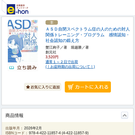
ＡＳＤ自閉スペクトラム症の人のための対人
関係トレーニング・プログラム 感情認知・
社会認知の鍛え方
蟹江絢子／著 堀越勝／著
創元社
3,520円
通常１～２日で出荷
(！お盆時期の出荷について！)
商品情報
出版年月：
2026年2月
ISBNコード：
978-4-422-11857-4
(
4-422-11857-9
)