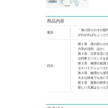
商品内容
「身の回りのその疑
要旨
がわかればちょっと
第１章 身の回りが
力学の法則 ほか）
第２章 日常生活に
Ｑ列車でバランスを
第３章 物理の知識
目次
Ｑスパイクシューズ
第４章 物理から実
大きな鉄塊でも水に
第５章 最新の研究
新しい元素はもっと