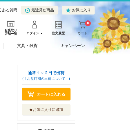
くある質問
最近見た商品
お気に入り
0
お受取り
ログイン
注文履歴
カート
店舗一覧
文具・雑貨
キャンペーン
通常１～２日で出荷
(！お盆時期の出荷について！)
カートに入れる
★お気に入りに追加