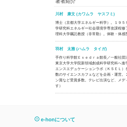
著者紹介
川村 康文 (カワムラ ヤスフミ)
博士（京都大学エネルギー科学）。１９５
学研究科エネルギー社会環境学専攻課程修
理科大学嘱託教授（非常勤）。体験・体感
羽村 太雅 (ハムラ タイガ)
手作り科学館Ｅｘｅｄｒａ館長／一般社団
東京大学大学院新領域創成科学研究科へ進
エンスエデュケーションラボ（ＫＳＥＬ）
数のサイエンスカフェなどを企画・運営。
ン賞など受賞多数。テレビ出演など、メデ
す）
e-honについて