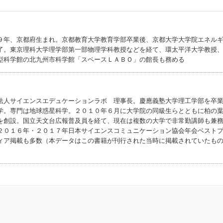
９年、京都府生まれ。京都教育大学教育学部卒業後、京都大学大学院エネル
了。東京理科大学理学部第一部物理学科教授などを経て、環太平洋大学教授
型科学館の北九州市科学館「スペースＬＡＢＯ」の館長も務める
法人サイエンスエデュケーションラボ 理事長。慶應義塾大学理工学部を卒
学。専門は地球惑星科学。２０１０年６月に大学院の同級生らとともに柏の
を創設。国立天文台広報普及員を経て、現在は複数の大学で非常勤講師も兼
２０１６年・２０１７年日本サイエンスコミュニケーション協会年会ベスト
ィア掲載も多数（本データはこの書籍が刊行された当時に掲載されていたも