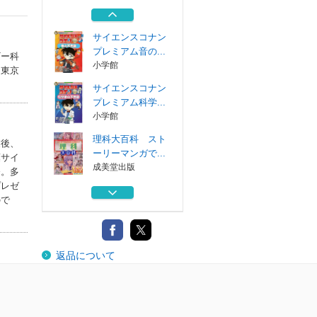
学＆哲学＆心理...
玄光社
サイエンスコナン
プレミアム音の...
ギー科
小学館
、東京
サイエンスコナン
プレミアム科学...
小学館
理科大百科 スト
業後、
ーリーマンガで...
葉サイ
成美堂出版
務。多
プレゼ
ふしぎすぎてすま
ので
ない！すまない...
西東社
創作のための物理
返品について
学＆哲学＆心理...
玄光社
サイエンスコナン
プレミアム音の...