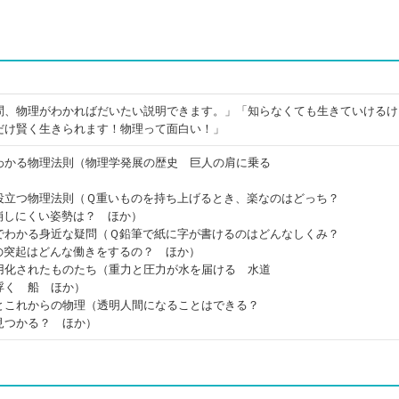
問、物理がわかればだいたい説明できます。」「知らなくても生きていけるけ
だけ賢く生きられます！物理って面白い！」
わかる物理法則（物理学発展の歴史 巨人の肩に乗る
役立つ物理法則（Ｑ重いものを持ち上げるとき、楽なのはどっち？
崩しにくい姿勢は？ ほか）
でわかる身近な疑問（Ｑ鉛筆で紙に字が書けるのはどんなしくみ？
の突起はどんな働きをするの？ ほか）
用化されたものたち（重力と圧力が水を届ける 水道
浮く 船 ほか）
とこれからの物理（透明人間になることはできる？
見つかる？ ほか）