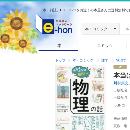
本、雑誌、CD・DVDをお近くの本屋さんに送料無料で
本
コミック
トップ
本・コミック
理学
物理学
本当
川村康文
出版社名
出版年月
ISBNコー
税込価格
頁数・縦