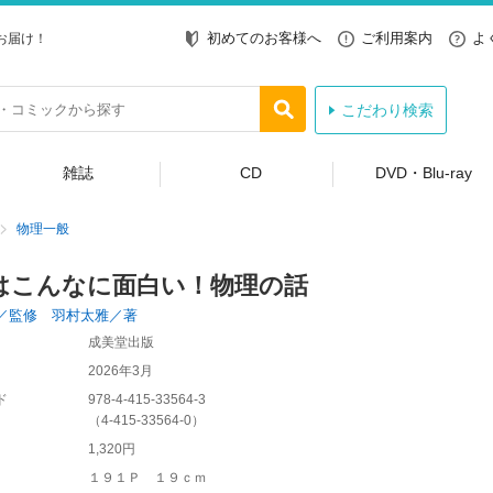
初めてのお客様へ
ご利用案内
よ
お届け！
こだわり検索
雑誌
CD
DVD・Blu-ray
物理一般
はこんなに面白い！物理の話
／監修 羽村太雅／著
成美堂出版
2026年3月
ド
978-4-415-33564-3
（
4-415-33564-0
）
1,320円
１９１Ｐ １９ｃｍ