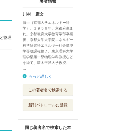
著者情報
川村 康文
博士（京都大学エネルギー科
学）。１９５９年、京都府生ま
れ。京都教育大学教育学部卒業
ど物理
後、京都大学大学院エネルギー
科学研究科エネルギー社会環境
学専攻課程修了。東京理科大学
理学部第一部物理学科教授など
を経て、環太平洋大学教授、
…
もっと詳しく
理科大百科 スト
この著者名で検索する
ーリーマンガで...
成美堂出版
新刊パトロールに登録
ふしぎすぎてすま
ない！すまない...
西東社
同じ著者名で検索した本
創作のための物理