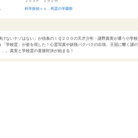
２５３Ｐ １９ｃｍ
名
科学探偵ｖｓ．死霊の学園祭
解けないナゾはない」が信条のＩＱ２００の天才少年・謎野真実が通う小学校
う「学校霊」が姿を現した！心霊写真や妖怪パクパクの出現、王冠に響く謎の
……。真実と学校霊の直接対決が始まる！