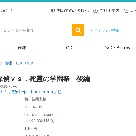
初めてのお客様へ
ご利用案内
よ
お届け！
こだわり検索
雑誌
CD
DVD・Blu-ray
推理・サスペンス
探偵ｖｓ．死霊の学園祭 後編
野真実シリーズ
り／〔ほか〕作 ｋｏｔｏｎａ／絵
朝日新聞出版
2026年2月
ド
978-4-02-332445-9
（
4-02-332445-0
）
1,100円