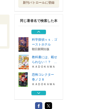
新刊パトロールに登録
呪ワレタ少年 ６
ＫＡＤＯＫＡＷＡ
同じ著者名で検索した本
どこかがおかしい
３
ＰＨＰ研究所
科学探偵ｖｓ．ゴ
ーストホテル
朝日新聞出版
教科書には、載せ
られない！？ ...
ＫＡＤＯＫＡＷＡ
恐怖コレクター
巻ノ２８
ＫＡＤＯＫＡＷＡ
呪ワレタ少年 ６
ＫＡＤＯＫＡＷＡ