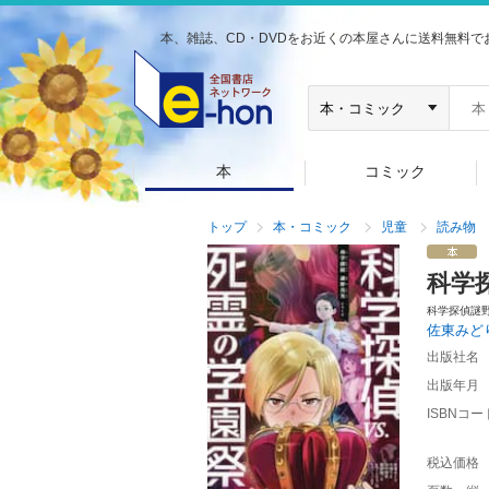
本、雑誌、CD・DVDをお近くの本屋さんに送料無料で
本
コミック
トップ
本・コミック
児童
読み物
科学
科学探偵謎
佐東みど
出版社名
出版年月
ISBNコー
税込価格