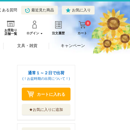
くある質問
最近見た商品
お気に入り
0
お受取り
ログイン
注文履歴
カート
店舗一覧
文具・雑貨
キャンペーン
通常１～２日で出荷
(！お盆時期の出荷について！)
カートに入れる
★お気に入りに追加
恐怖コレクター
巻ノ２８
ＫＡＤＯＫＡＷＡ