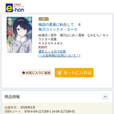
物語の黒幕に転生して ８
角川コミックス・エース
結城涼／原作 瀬川はじめ／漫画 なかむら／キャ
ラクター原案
ＫＡＤＯＫＡＷＡ
836円
通常１～２日で出荷
(！お盆時期の出荷について！)
商品情報
出版年月：
2026年2月
ISBNコード：
978-4-04-117169-1
(
4-04-117169-5
)