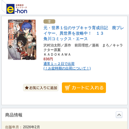
元・世界１位のサブキャラ育成日記 廃プレ
イヤー、異世界を攻略中！ １３
角川コミックス・エース
沢村治太郎／原作 前田理想／漫画 まろ／キャラ
クター原案
ＫＡＤＯＫＡＷＡ
836円
通常１～２日で出荷
(！お盆時期の出荷について！)
商品情報
出版年月：
2026年2月