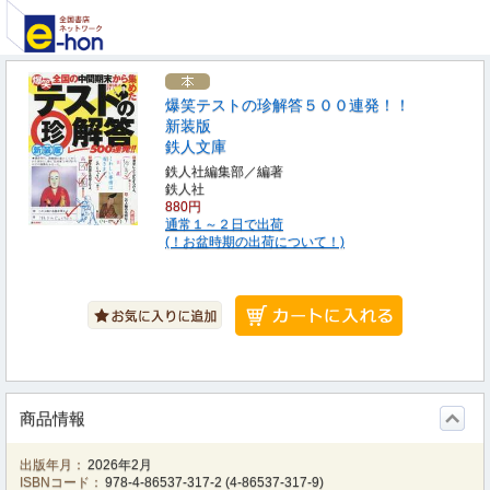
爆笑テストの珍解答５００連発！！
新装版
鉄人文庫
鉄人社編集部／編著
鉄人社
880円
通常１～２日で出荷
(！お盆時期の出荷について！)
商品情報
出版年月：
2026年2月
ISBNコード：
978-4-86537-317-2
(
4-86537-317-9
)