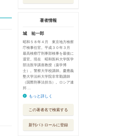
著者情報
城 祐一郎
昭和５８年４月 東京地方検察
庁検事任官。平成３０年３月
最高検察庁刑事部検事を最後に
退官。現在 昭和医科大学医学
部法医学講座教授（薬学博
士）。警察大学校講師。慶應義
塾大学法科大学院非常勤講師
（国際刑事法担当）。ロシア連
邦 …
もっと詳しく
ＰＲＡＣＴＩＣＡ
この著者名で検索する
Ｌ ＳＴＵＤＩ...
成文堂
新刊パトロールに登録
あなたも陥る身近
な犯罪