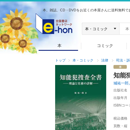
本、雑誌、CD・DVDをお近くの本屋さんに送料無料で
本
コミック
トップ
本・コミック
法律
司法・訴
知能
城祐一郎
出版社名
出版年月
ISBNコー
税込価格
頁数・縦