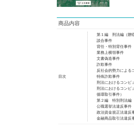
商品内容
第１編 刑法編（贈
談合事件
背任・特別背任事件
業務上横領事件
文書偽造事件
詐欺事件
反社会的勢力による
目次
特殊詐欺事件
刑法におけるコンピ
刑法におけるコンピ
循環取引事件）
第２編 特別刑法編
公職選挙法違反事件
政治資金規正法違反
金融商品取引法違反