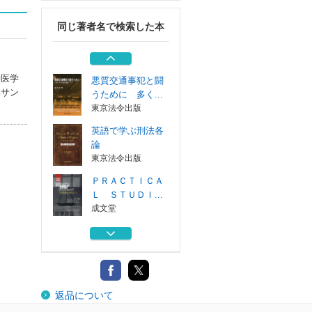
成文堂
同じ著者名で検索した本
マネー・ローンダ
リング罪 捜査...
立花書房
学医学
悪質交通事犯と闘
邦サン
うために 多く...
東京法令出版
英語で学ぶ刑法各
論
東京法令出版
ＰＲＡＣＴＩＣＡ
Ｌ ＳＴＵＤＩ...
成文堂
あなたも陥る身近
な犯罪
成文堂
マネー・ローンダ
返品について
リング罪 捜査...
立花書房