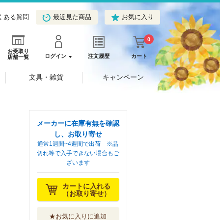
くある質問
最近見た商品
お気に入り
0
お受取り
ログイン
注文履歴
カート
店舗一覧
文具・雑貨
キャンペーン
メーカーに在庫有無を確認
し、お取り寄せ
通常1週間~4週間で出荷 ※品
切れ等で入手できない場合もご
ざいます
カートに入れる
（お取り寄せ）
★お気に入りに追加