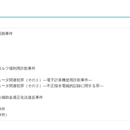
収賄事件
ゴルフ場利用詐欺事件
ュータ関連犯罪（その１）―電子計算機使用詐欺事件―
ュータ関連犯罪（その２）―不正指令電磁的記録に関する罪―
（補助金適正化法違反事件
事件
事件）