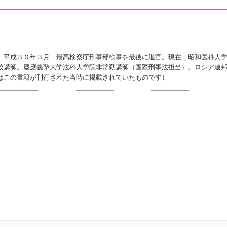
。平成３０年３月 最高検察庁刑事部検事を最後に退官。現在 昭和医科大
校講師。慶應義塾大学法科大学院非常勤講師（国際刑事法担当）。ロシア連
はこの書籍が刊行された当時に掲載されていたものです）