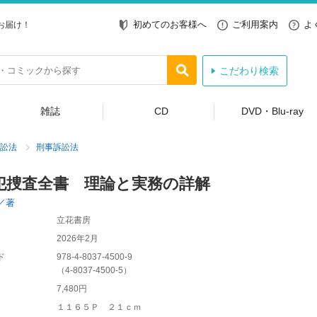
初めてのお客様へ
ご利用案内
よ
お届け！
こだわり検索
雑誌
CD
DVD・Blu-ray
訟法
刑事訴訟法
犯捜査全書 理論と実務の詳解
／著
立花書房
2026年2月
ド
978-4-8037-4500-9
（
4-8037-4500-5
）
7,480円
１１６５Ｐ ２１ｃｍ