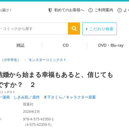
初めてのお客様へ
ご利用案内
よ
お届け！
こだわり検索
雑誌
CD
DVD・Blu-ray
（小中学生）
モンスターコミックスｆ
結婚から始まる幸福もあると、信じても
ですか？ ２
コミックスｆ
／漫画 しきみ彰／原作 木下さくら／キャラクター原案
双葉社
2026年2月
ド
978-4-575-42350-1
（
4-575-42350-5
）