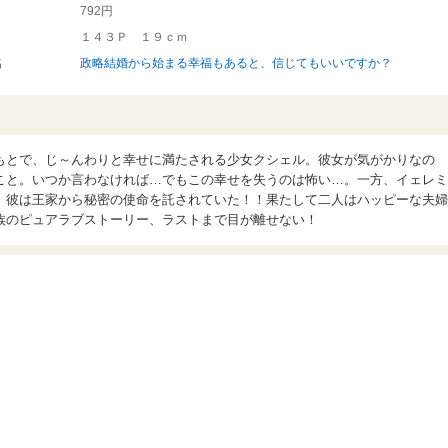
792円
１４３Ｐ １９ｃｍ
名
政略結婚から始まる幸福もあると、信じてもいいですか？
もとで、じ～んわりと幸せに満たされる少女クシェル。彼女が気がかりなの
こと。いつか言わなければ…でもこの幸せを失うのは怖い…。一方、イェレミ
、彼は王家から秘密の使命を託されていた！！果たして二人はハッピーな夫婦
族のピュアラブストーリー、ラストまで目が離せない！