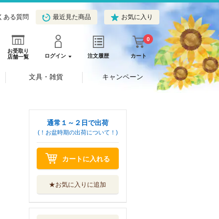
くある質問
最近見た商品
お気に入り
0
お受取り
ログイン
注文履歴
カート
店舗一覧
文具・雑貨
キャンペーン
通常１～２日で出荷
(！お盆時期の出荷について！)
カートに入れる
★お気に入りに追加
後宮妃の管理人
９
ＫＡＤＯＫＡＷＡ