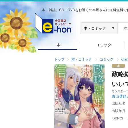
本、雑誌、CD・DVDをお近くの本屋さんに送料無料で
本
コミック
トップ
本・コミック
コミック
少女
政略
いい
モンスター
真山菜緒
出版社名
出版年月
ISBNコー