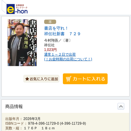
書店を守れ！
祥伝社新書 ７２９
今村翔吾／〔著〕
祥伝社
1,023円
通常１～２日で出荷
(！お盆時期の出荷について！)
商品情報
出版年月：
2026年3月
ISBNコード：
978-4-396-11729-0
(
4-396-11729-9
)
頁数・縦：
１７６Ｐ １８ｃｍ