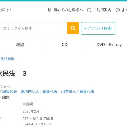
初めてのお客様へ
ご利用案内
よ
お届け！
こだわり検索
雑誌
CD
DVD・Blu-ray
民法総則
釈民法 ３
メンタール
／編集代表 道垣内弘人／編集代表 山本敬三／編集代表
／編集
有斐閣
2026年2月
ド
978-4-641-01766-5
（
4-641-01766-2
）