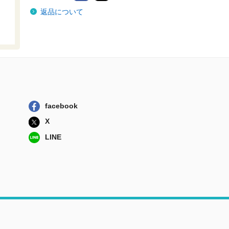
「第三の民法」、
返品について
その先へ 新・...
信山社
星野英一研究序説
資料と小論
有斐閣
民法研究 第２集
第１６号
信山社
facebook
新注釈民法 ２０
X
－１
有斐閣
LINE
民法講義 １
有斐閣
「第三の民法」、
その先へ 新・...
信山社