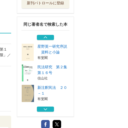
新刊パトロールに登録
民法講義 １
有斐閣
同じ著者名で検索した本
「第三の民法」、
その先へ 新・...
信山社
星野英一研究序説
第１
資料と小論
限」／
有斐閣
民法研究 第２集
第１６号
信山社
新注釈民法 ２０
－１
有斐閣
民法講義 １
有斐閣