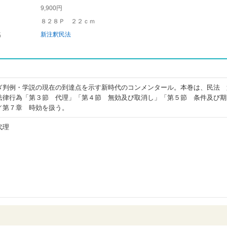
9,900円
８２８Ｐ ２２ｃｍ
名
新注釈民法
ぎ判例・学説の現在の到達点を示す新時代のコンメンタール。本巻は、民法 
法律行為「第３節 代理」「第４節 無効及び取消し」「第５節 条件及び期
／第７章 時効を扱う。
代理
）