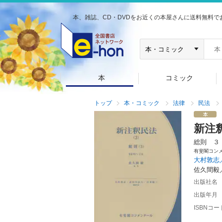
本、雑誌、CD・DVDをお近くの本屋さんに送料無料で
本
コミック
トップ
本・コミック
法律
民法
新注
総則 ３
有斐閣コン
大村敦志
佐久間毅
出版社名
出版年月
ISBNコー