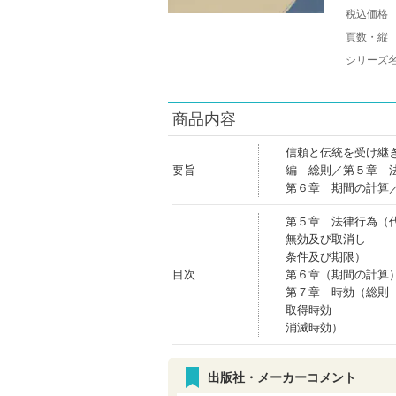
税込価格
頁数・縦
シリーズ
商品内容
信頼と伝統を受け継
要旨
編 総則／第５章 
第６章 期間の計算
第５章 法律行為（
無効及び取消し
条件及び期限）
目次
第６章（期間の計算
第７章 時効（総則
取得時効
消滅時効）
出版社・メーカーコメント