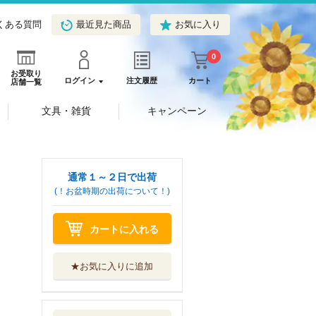
くある質問
最近見た商品
お気に入り
0
お受取り
ログイン
注文履歴
カート
店舗一覧
文具・雑貨
キャンペーン
通常１～２日で出荷
(！お盆時期の出荷について！)
カートに入れる
★お気に入りに追加
新注釈民法 ２０
－１
有斐閣