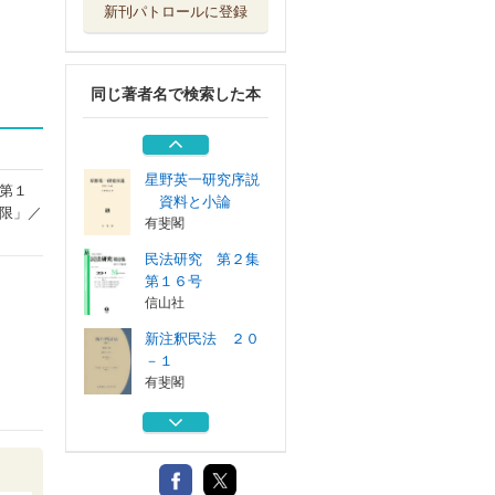
新刊パトロールに登録
民法講義 １
有斐閣
同じ著者名で検索した本
「第三の民法」、
その先へ 新・...
信山社
星野英一研究序説
第１
資料と小論
限」／
有斐閣
民法研究 第２集
第１６号
信山社
新注釈民法 ２０
－１
有斐閣
民法講義 １
有斐閣