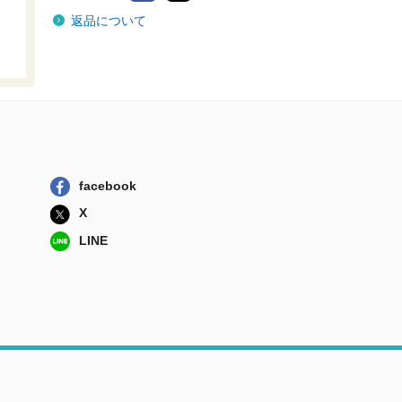
「第三の民法」、
返品について
その先へ 新・...
信山社
星野英一研究序説
資料と小論
有斐閣
民法研究 第２集
第１６号
信山社
facebook
新注釈民法 ２０
X
－１
有斐閣
LINE
民法講義 １
有斐閣
「第三の民法」、
その先へ 新・...
信山社