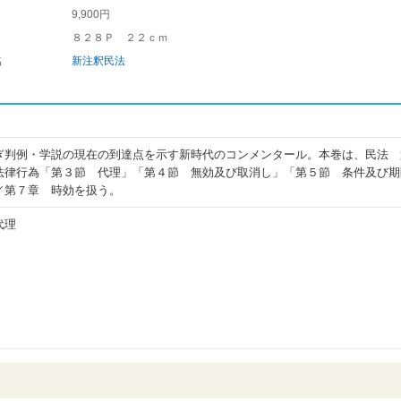
9,900円
８２８Ｐ ２２ｃｍ
名
新注釈民法
ぎ判例・学説の現在の到達点を示す新時代のコンメンタール。本巻は、民法 
法律行為「第３節 代理」「第４節 無効及び取消し」「第５節 条件及び期
／第７章 時効を扱う。
代理
）