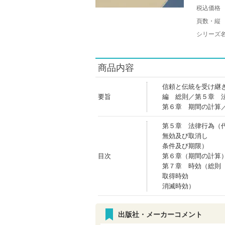
税込価格
頁数・縦
シリーズ
商品内容
信頼と伝統を受け継
要旨
編 総則／第５章 
第６章 期間の計算
第５章 法律行為（
無効及び取消し
条件及び期限）
目次
第６章（期間の計算
第７章 時効（総則
取得時効
消滅時効）
出版社・メーカーコメント