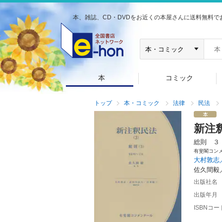
本、雑誌、CD・DVDをお近くの本屋さんに送料無料で
本
コミック
トップ
本・コミック
法律
民法
新注
総則 ３
有斐閣コン
大村敦志
佐久間毅
出版社名
出版年月
ISBNコー