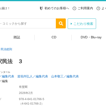
初めてのお客様へ
ご利用案内
よ
お届け！
こだわり検索
雑誌
CD
DVD・Blu-ray
民法総則
釈民法 ３
メンタール
／編集代表 道垣内弘人／編集代表 山本敬三／編集代表
／編集
有斐閣
2026年2月
ド
978-4-641-01766-5
（
4-641-01766-2
）