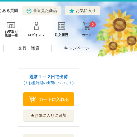
くある質問
最近見た商品
お気に入り
0
お受取り
ログイン
注文履歴
カート
店舗一覧
文具・雑貨
キャンペーン
通常１～２日で出荷
(！お盆時期の出荷について！)
カートに入れる
★お気に入りに追加
新注釈民法 ２０
－１
有斐閣