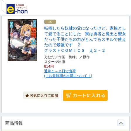
転移したら奴隷の父になったけど、家族とし
て愛でることにした 実は勇者と魔王と聖女
だった子供たちの力がとんでもスキルで使え
たので最強です ２
グラストＣＯＭＩＣＳ え２－２
えむだ／作画 御峰。／原作
スターツ出版
814円
通常１～２日で出荷
(！お盆時期の出荷について！)
商品情報